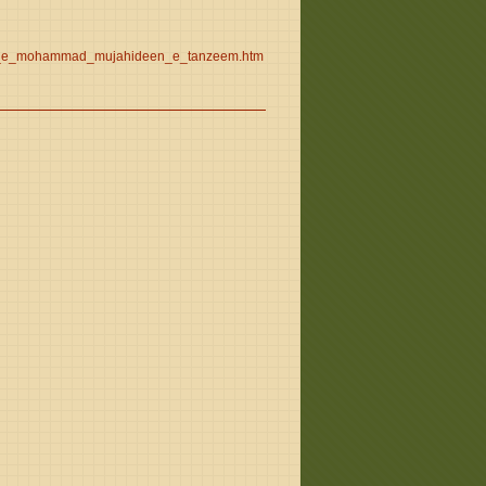
s/jaish_e_mohammad_mujahideen_e_tanzeem.htm