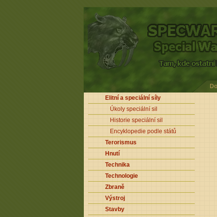
Do
Elitní a speciální síly
Úkoly speciální sil
Historie speciální sil
Encyklopedie podle států
Terorismus
Hnutí
Technika
Technologie
Zbraně
Výstroj
Stavby