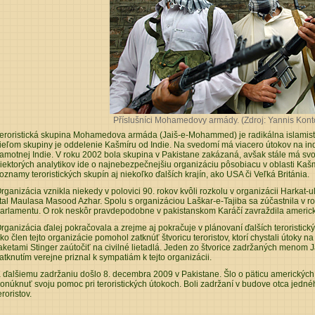
Příslušníci Mohamedovy armády. (Zdroj:
Yannis Kont
eroristická skupina Mohamedova armáda (Jaiš-e-Mohammed) je radikálna islamist
ieľom skupiny je oddelenie Kašmíru od Indie. Na svedomí má viacero útokov na indic
amotnej Indie. V roku 2002 bola skupina v Pakistane zakázaná, avšak stále má svo
iektorých analytikov ide o najnebezpečnejšiu organizáciu pôsobiacu v oblasti Kašm
oznamy teroristických skupín aj niekoľko ďalších krajín, ako USA či Veľká Británia.
rganizácia vznikla niekedy v polovici 90. rokov kvôli rozkolu v organizácii Harkat
tal Maulasa Masood Azhar. Spolu s organizáciou Laškar-e-Tajiba sa zúčastnila v 
arlamentu. O rok neskôr pravdepodobne v pakistanskom Karáčí zavraždila americ
rganizácia ďalej pokračovala a zrejme aj pokračuje v plánovaní ďalších teroristick
ko člen tejto organizácie pomohol zatknúť štvoricu teroristov, ktorí chystali útoky
aketami Stinger zaútočiť na civilné lietadlá. Jeden zo štvorice zadržaných menom 
atknutím verejne priznal k sympatiám k tejto organizácii.
 ďalšiemu zadržaniu došlo 8. decembra 2009 v Pakistane. Šlo o päticu amerických 
onúknuť svoju pomoc pri teroristických útokoch. Boli zadržaní v budove otca jedné
eroristov.