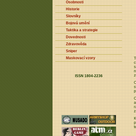
Osobnosti
Historie
Slovníky
Bojová umění
Taktika a strategie
Dovednosti
Zdravověda
Sniper
Maskovací vzory
T
c
s
n
z
ISSN 1804-2236
O
s
p
O
a
r
z
K
p
t