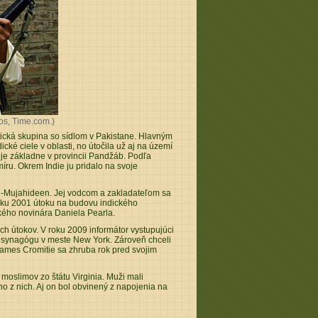
os, Time.com
.)
ická skupina so sídlom v Pakistane. Hlavným
ké ciele v oblasti, no útočila už aj na území
je základne v provincii Pandžáb. Podľa
íru. Okrem Indie ju pridalo na svoje
-ul-Mujahideen. Jej vodcom a zakladateľom sa
roku 2001 útoku na budovu indického
kého novinára Daniela Pearla.
ých útokov. V roku 2009 informátor vystupujúci
 na synagógu v meste New York. Zároveň chceli
James Cromitie sa zhruba rok pred svojim
moslimov zo štátu Virginia. Muži mali
ho z nich. Aj on bol obvinený z napojenia na