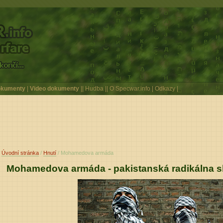
kumenty
|
Video dokumenty
||
Hudba
||
O Specwar.info
|
Odkazy
|
Úvodní stránka
/
Hnutí
/ Mohamedova armáda
Mohamedova armáda - pakistanská radikálna 