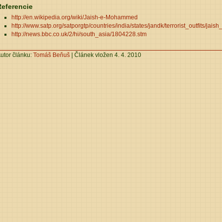
Referencie
http://en.wikipedia.org/wiki/Jaish-e-Mohammed
http://www.satp.org/satporgtp/countries/india/states/jandk/terrorist_outfit
http://news.bbc.co.uk/2/hi/south_asia/1804228.stm
utor článku:
Tomáš Beňuš
| Článek vložen 4. 4. 2010